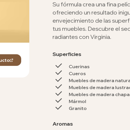
Su fórmula crea una fina pelícu
ofreciendo un resultado inigu
envejecimiento de las superfi
tus muebles. Descubre el se
radiantes con Virginia.
Superficies
Lustramuebles
ucto
Compra
Crema Lavanda
Cuerinas
Cueros
Muebles de madera natura
Muebles de madera lustra
Muebles de madera chapa
Mármol
Granito
Aromas