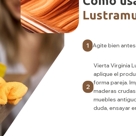
Cómo us
Lustram
1
Agite bien antes
Vierta Virginia 
aplique el prod
forma pareja. Im
2
maderas crudas,
muebles antiguo
duda, ensayar en