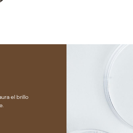
ra el brillo
e.