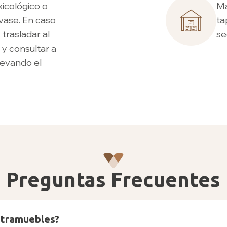
xicológico o
Ma
vase. En caso
ta
 trasladar al
se
 y consultar a
llevando el
Preguntas
Frecuentes
stramuebles?