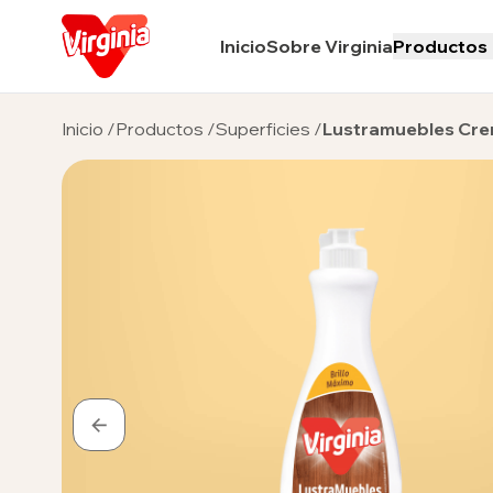
Inicio
Sobre Virginia
Productos
Inicio
/
Productos
/
Superficies
/
Lustramuebles Cr