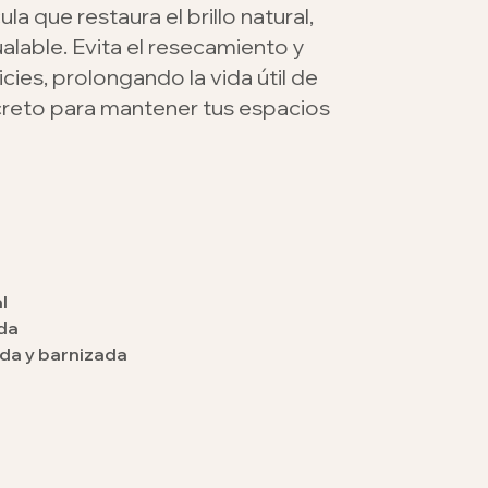
la que restaura el brillo natural,
alable. Evita el resecamiento y
cies, prolongando la vida útil de
creto para mantener tus espacios
Lustramuebles
r producto
Crema Tradicional
l
da
da y barnizada