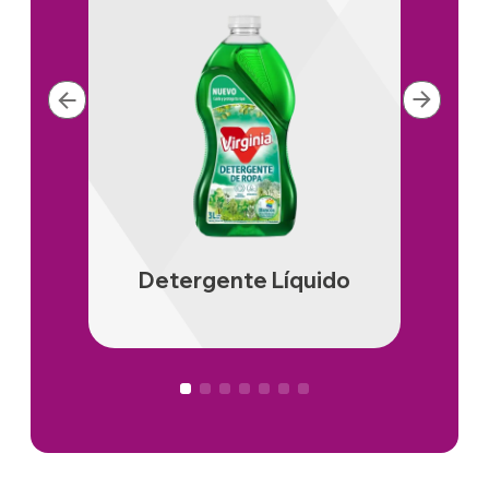
Detergente Líquido
De