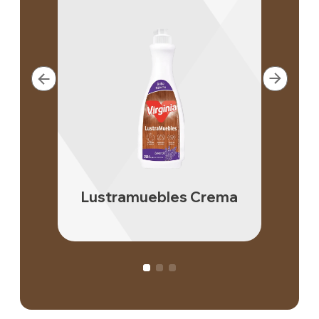
Lustramuebles Crema
Lu